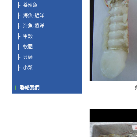
養殖魚
海魚-近洋
海魚-遠洋
甲殼
軟體
貝類
小菜
聯絡我們