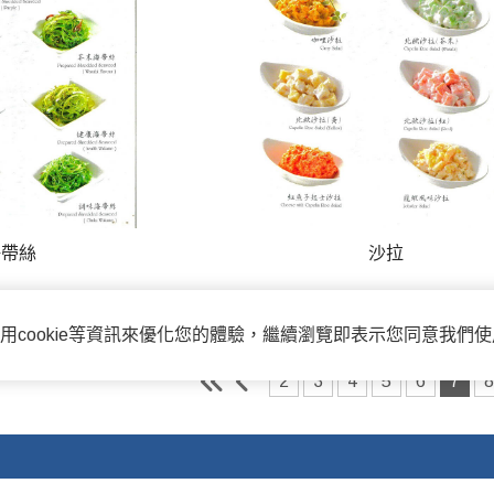
海帶絲
沙拉
用cookie等資訊來優化您的體驗，繼續瀏覽即表示您同意我們
2
3
4
5
6
7
8
電子信箱:ammon8@ms22.hine