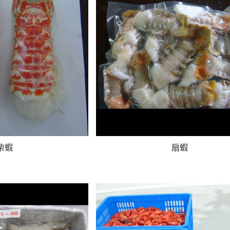
柴蝦
扇蝦