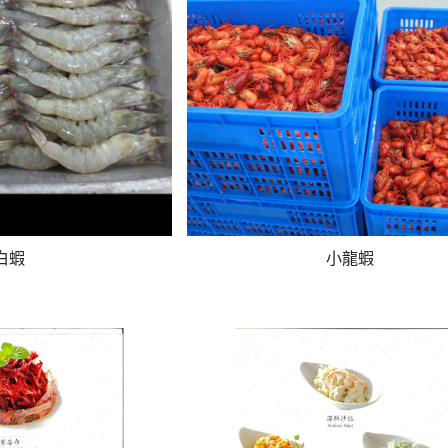
白蝦
小龍蝦