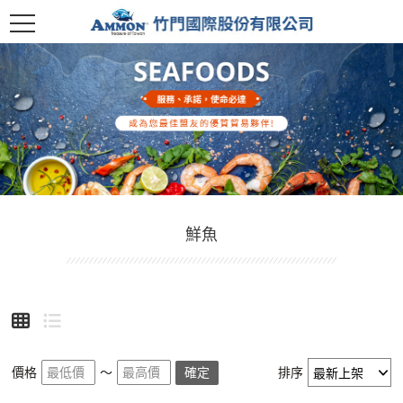
鮮魚
價格
～
確定
排序