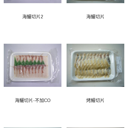
海鱺切片2
海鱺切片
海鱺切片-不加CO
烤鰻切片