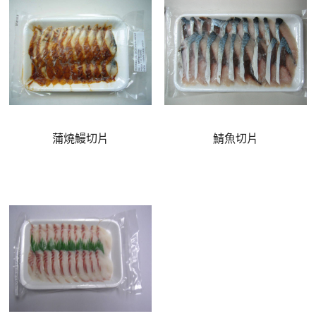
蒲燒鰻切片
鯖魚切片