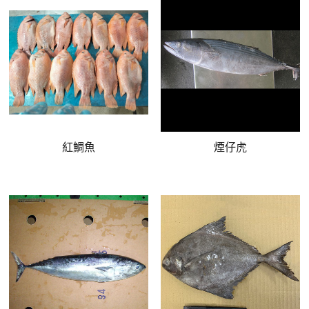
紅鯛魚
煙仔虎