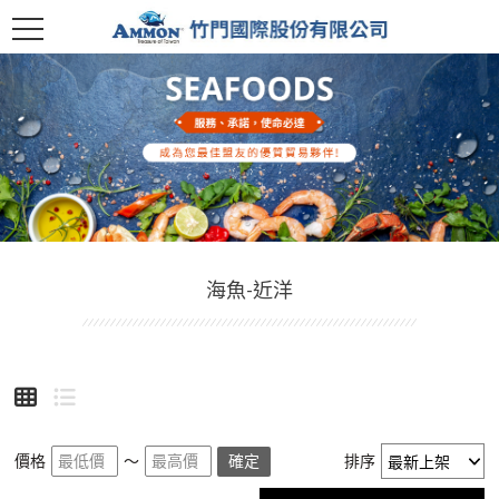
海魚-近洋
價格
～
確定
排序