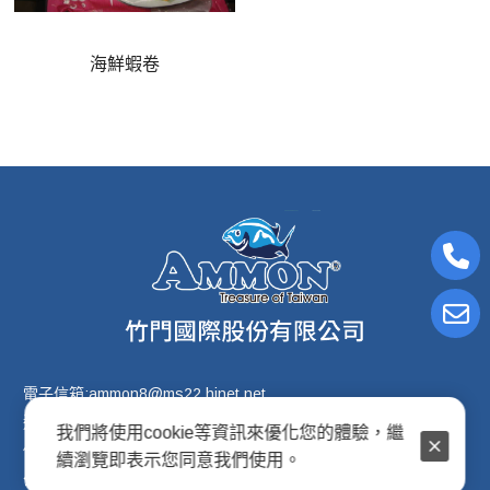
海鮮蝦卷
電子信箱:ammon8@ms22.hinet.net
連絡電話: (02)2876-2691
我們將使用cookie等資訊來優化您的體驗，繼
傳真專線: (02)2876-2692
續瀏覽即表示您同意我們使用。
公司地址: 臺北市士林區天母西路12號2樓之2