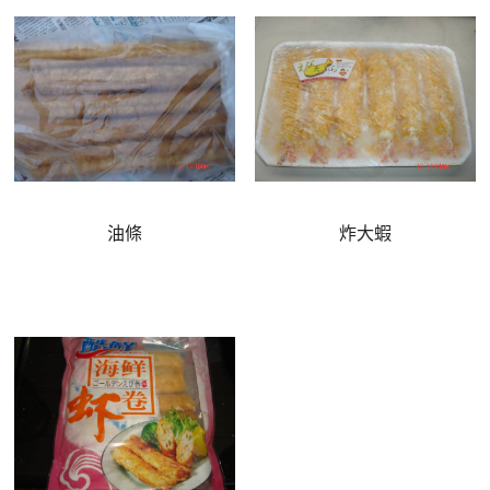
油條
炸大蝦