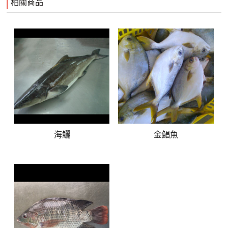
相關商品
海鱺
金鯧魚