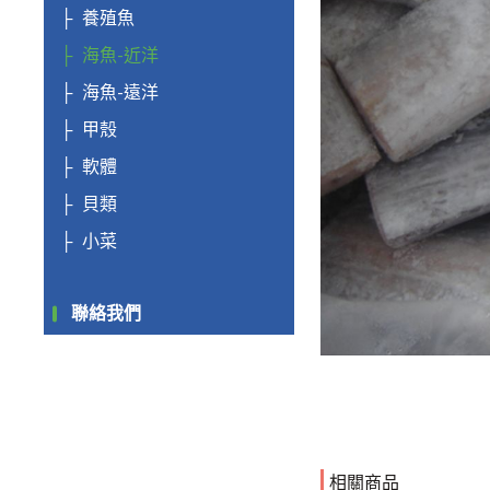
養殖魚
海魚-近洋
海魚-遠洋
甲殼
軟體
貝類
小菜
聯絡我們
相關商品