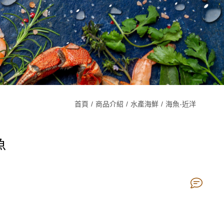
首頁
商品介紹
水產海鮮
海魚-近洋
魚