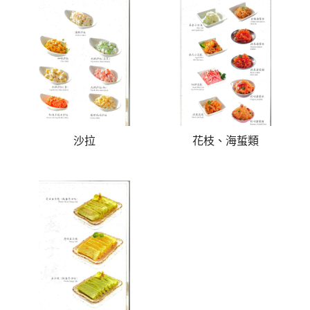
沙拉
花枝、海蜇類