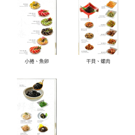
小捲、魚卵
干貝、螺肉