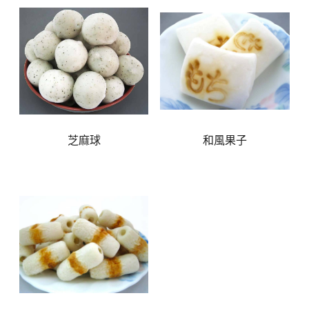
芝麻球
和風果子