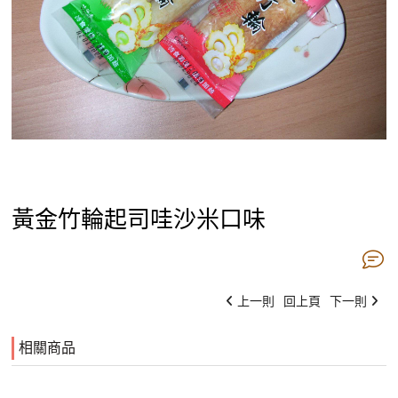
黃金竹輪起司哇沙米口味
上一則
回上頁
下一則
相關商品