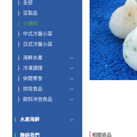
全部
豆製品
火鍋料
中式冷盤小菜
日式冷盤小菜
海鮮水產
冷凍調理
休閒零食
烘培食品
飲料沖泡食品
水產海鮮
相關商品
聯絡我們