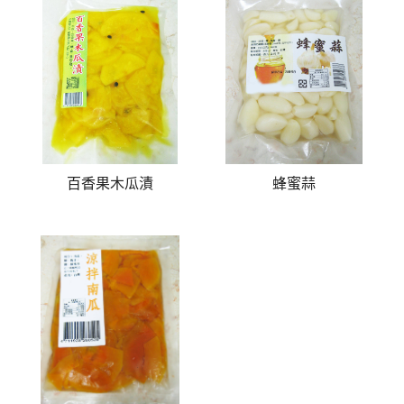
百香果木瓜漬
蜂蜜蒜