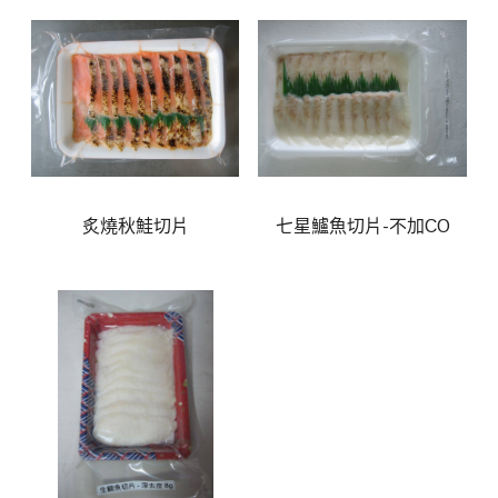
炙燒秋鮭切片
七星鱸魚切片-不加CO