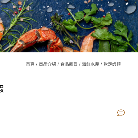
首頁
商品介紹
食品雜貨
海鮮水產
軟足蝦類
蝦