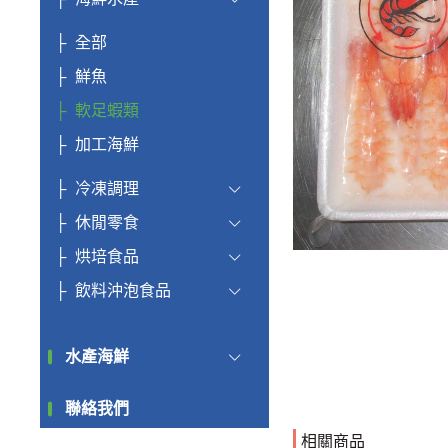
全部
鮮魚
軟足蝦類
加工海鮮
冷凍調理
休閒零食
烘培食品
飲料沖泡食品
水產海鮮
聯絡我們
相關商品