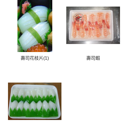
壽司花枝片(1)
壽司蝦