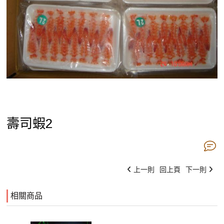
壽司蝦2
上一則
回上頁
下一則
相關商品