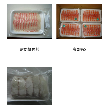
壽司鯛魚片
壽司蝦2