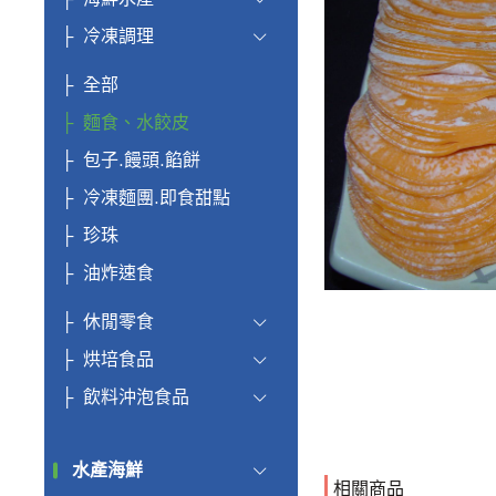
冷凍調理
全部
麵食、水餃皮
包子.饅頭.餡餅
冷凍麵團.即食甜點
珍珠
油炸速食
休閒零食
烘培食品
飲料沖泡食品
水產海鮮
相關商品