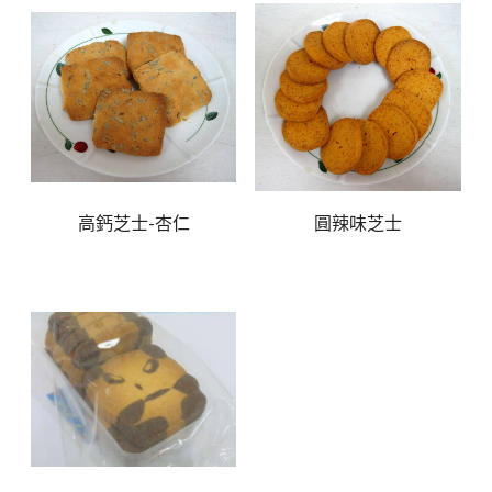
高鈣芝士-杏仁
圓辣味芝士