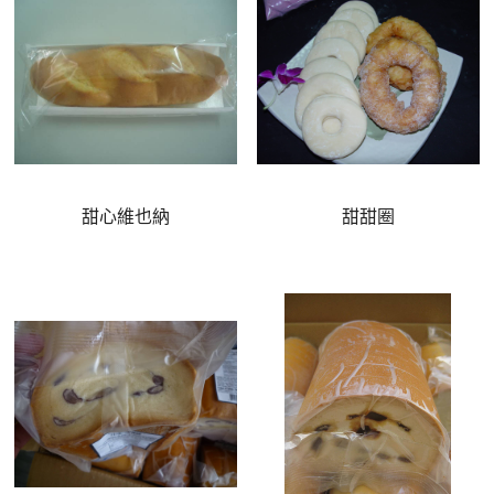
甜心維也納
甜甜圈