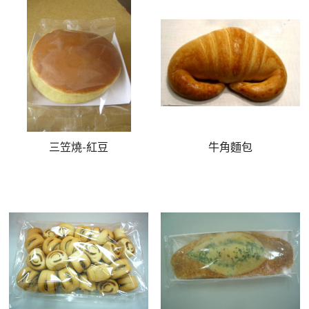
三笠燒-紅豆
牛角麵包