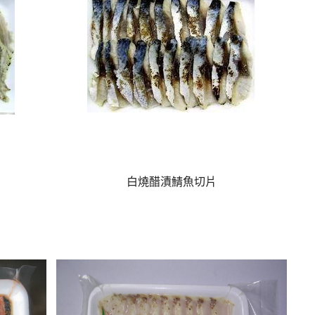
白燒醋漬鯖魚切片