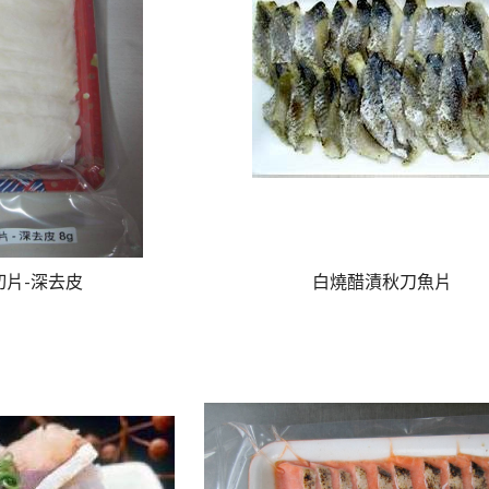
切片-深去皮
白燒醋漬秋刀魚片