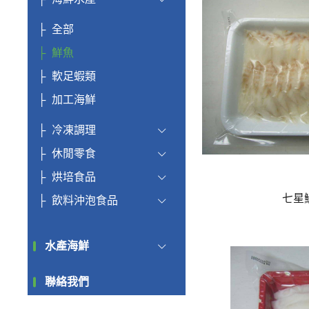
全部
鮮魚
軟足蝦類
加工海鮮
冷凍調理
休閒零食
烘培食品
七星
飲料沖泡食品
水產海鮮
聯絡我們