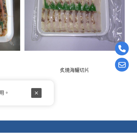
炙燒海鱺切片
使用。
t.net