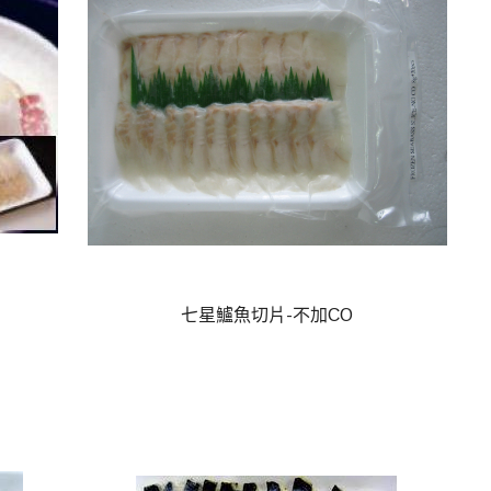
七星鱸魚切片-不加CO