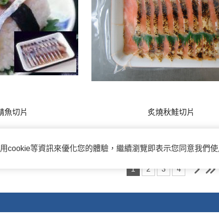
鯖魚切片
炙燒秋鮭切片
用cookie等資訊來優化您的體驗，繼續瀏覽即表示您同意我們
1
2
3
4
電子信箱:ammon8@ms22.hine