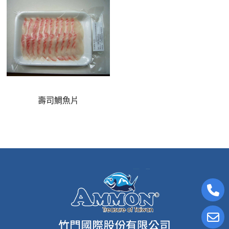
壽司鯛魚片