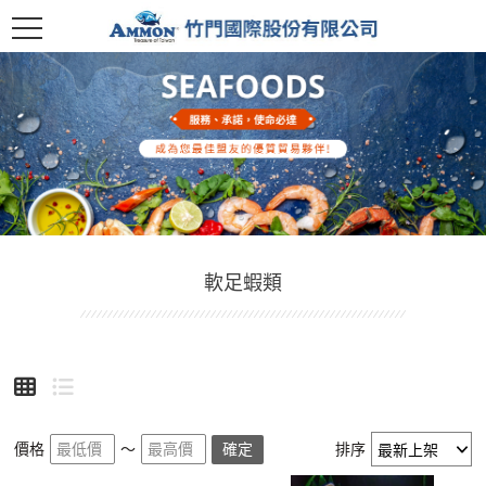
軟足蝦類
價格
～
確定
排序