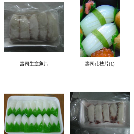
壽司生章魚片
壽司花枝片(1)