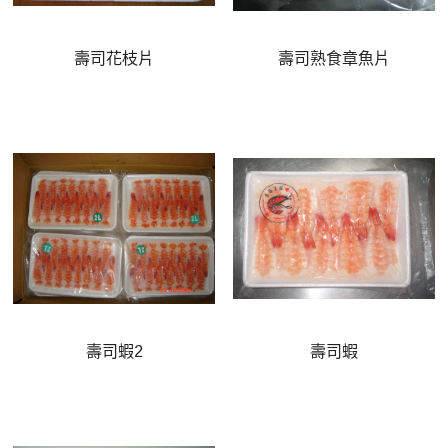
壽司花枝片
壽司熟食章魚片
壽司蝦2
壽司蝦