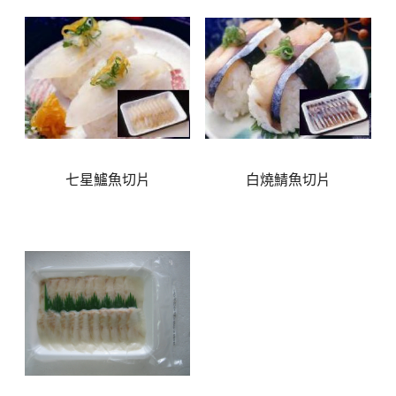
七星鱸魚切片
白燒鯖魚切片