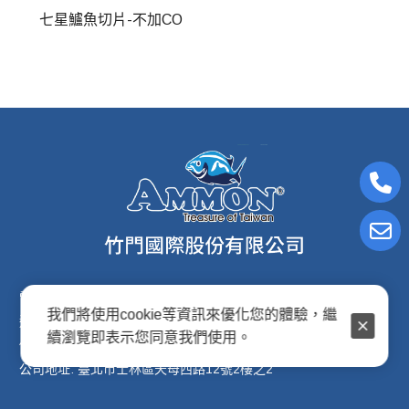
七星鱸魚切片-不加CO
電子信箱:ammon8@ms22.hinet.net
我們將使用cookie等資訊來優化您的體驗，繼
連絡電話: (02)2876-2691
續瀏覽即表示您同意我們使用。
傳真專線: (02)2876-2692
公司地址: 臺北市士林區天母西路12號2樓之2